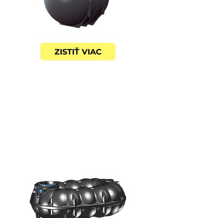
ZISTIŤ VIAC
NEO-X
NEZNIČITEĽNÉ NÁDRŽE
Formou identická s NEO
nádržami - pevnosť je však
viacnásobne vyššia