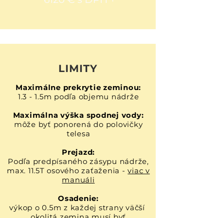
LIMITY
Maximálne prekrytie zeminou:
1.3 - 1.5m podľa objemu nádrže
Maximálna výška spodnej vody:
môže byť ponorená do polovičky
telesa
Prejazd:
Podľa predpísaného zásypu nádrže,
max. 11.5T osového zaťaženia
-
viac v
manuáli
Osadenie:
výkop o 0.5m z každej strany väčší
okolitá zemina musí byť