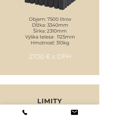
Objem: 7500 litrov
Dĺžka: 3340mm
Šírka: 2310mm
Výška telesa: 1125mm
Hmotnosť: 310kg
2700 € s DPH
LIMITY
Maximálne prekrytie zeminou:
1.1 - 1.5m podľa objemu nádrže
Maximálna výška spodnej vody:
môže byť ponorená do výšky telesa