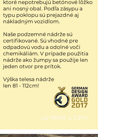
ktoré nepotrebujú betónové lôžko
ani nosný obal. Podľa zásypu a
typu poklopu sú prejazdné aj
nákladným vozidlom.
Naše podzemné nádrže sú
certifikované. Sú vhodné pre
odpadovú vodu a odolné voči
chemikáliám. V prípade použitia
nádrže ako žumpy sa použije len
jeden otvor pre prítok.
Výška telesa nádrže
len 81 - 112cm!
od 900€ s DPH