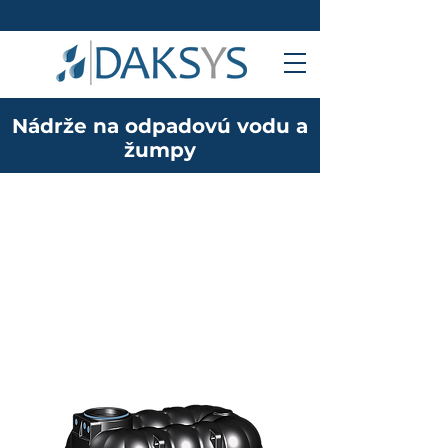
Nádrže na odpadovú vodu a
žumpy
NEO
PLOCHÁ A STABILNÁ
Nádrž inšpirovaná
prírodou - o 30% ľahšie a
raz tak pevné ako FLINE