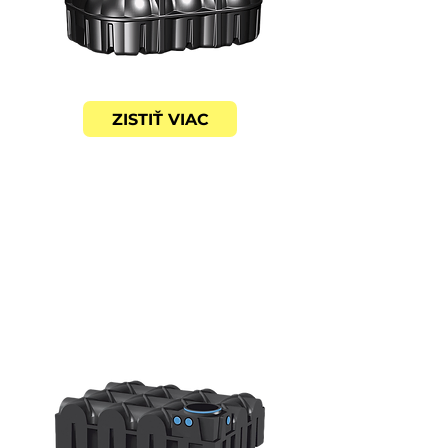
ZISTIŤ VIAC
F-LINE
PLOCHÁ A JEDNODUCHÁ
Pre menej náročné
terénne podmienky -
najmenší výkop