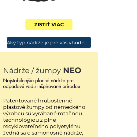
ZISTIŤ VIAC
Aký typ nádrže je pre vás vhodný?
NEO
Nádrže / žumpy
Najstabilnejšie ploché nádrže pre
odpadovú vodu inšpirované prírodou
Patentované hrubostenné
plastové žumpy od nemeckého
výrobcu sú vyrábané rotačnou
technológiou z plne
recyklovateľného
polyetylénu.
Jedná sa o samonosné nádrže,