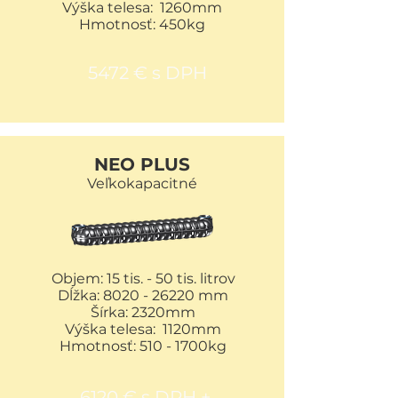
Výška telesa: 1260mm
Hmotnosť: 450kg
5472 € s DPH
NEO PLUS
Veľkokapacitné
Objem:
15 tis. - 50 tis. litrov
Dĺžka:
8020 - 26220
mm
Šírka: 2320mm
Výška telesa: 1120mm
Hmotnosť: 510 - 1700kg
6120 € s DPH +