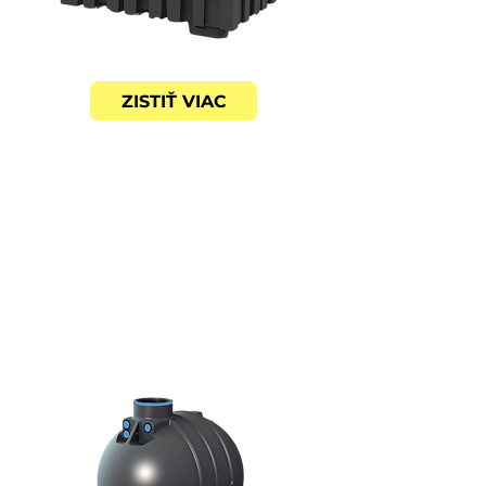
ZISTIŤ VIAC
BLUELIN
E
KLASICKÉ VALCOVÉ
Podzemné nádrže vhodné
ak máte k dispozícií viac
miesta