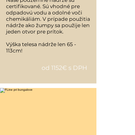
Naše podzemné nádrže sú
certifikované. S
ú vhodné pre
odpadovú vodu a odolné voči
chemikáliám. V prípade použitia
nádrže ako žumpy sa použije len
jeden otvor pre prítok.
Výška telesa nádrže len 65 -
113cm!
od 1152€ s DPH