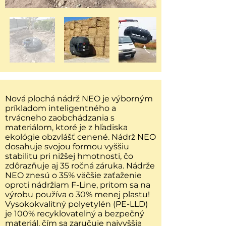
Nová plochá nádrž NEO je výborným
príkladom inteligentného a
trvácneho zaobchádzania s
materiálom, ktoré je z hľadiska
ekológie obzvlášť cenené. Nádrž NEO
dosahuje svojou formou vyššiu
stabilitu pri nižšej hmotnosti, čo
zdôrazňuje aj 35 ročná záruka. Nádrže
NEO znesú o 35% väčšie zaťaženie
oproti nádržiam F-Line, pritom sa na
výrobu používa o 30% menej plastu!
Vysokokvalitný polyetylén (PE-LLD)
je 100% recyklovateľný a bezpečný
materiál, čím sa zaručuje najvyššia