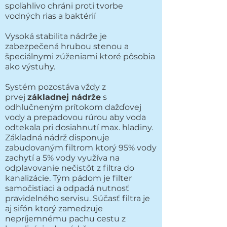
spoľahlivo chráni proti tvorbe
vodných rias a baktérií
Vysoká stabilita nádrže je
zabezpečená hrubou stenou a
špeciálnymi zúženiami ktoré pôsobia
ako výstuhy.
Systém pozostáva vždy z
prvej
základnej nádrže
s
odhlučneným prítokom dažďovej
vody a prepadovou rúrou aby voda
odtekala pri dosiahnutí max. hladiny.
Základná nádrž disponuje
zabudovaným filtrom ktorý 95% vody
zachytí a 5% vody využíva na
odplavovanie nečistôt z filtra do
kanalizácie. Tým pádom je filter
samočistiaci a odpadá nutnosť
pravidelného servisu. Súčasť filtra je
aj sifón ktorý zamedzuje
nepríjemnému pachu cestu z