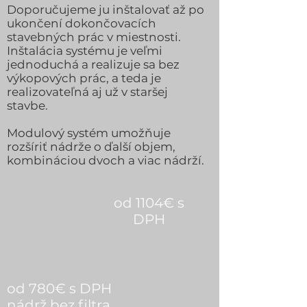
Doporučujeme ju inštalovať až po
ukončení dokončovacích
stavebných prác v miestnosti.
Inštalácia systému je veľmi
jednoduchá a realizuje sa bez
výkopových prác, a teda je
realizovateľná aj už v staršej
stavbe.
Modulový systém umožňuje
rozšíriť nádrže o ďalší objem,
kombináciou dvoch a viac nádrží.
od 1104€ s
DPH
od 780€ s DPH
nádrž bez filtra