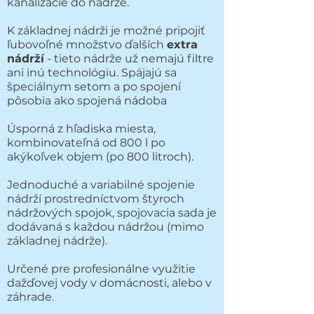
kanalizácie do nádrže.
K základnej nádrži je možné pripojiť
ľubovoľné množstvo ďalších
extra
nádrží
- tieto nádrže už nemajú filtre
ani inú technológiu. Spájajú sa
špeciálnym setom a po spojení
pôsobia ako spojená nádoba
Úsporná z hľadiska miesta,
kombinovateľná od 800 l po
akýkoľvek objem (po 800 litroch).
Jednoduché a variabilné spojenie
nádrží prostredníctvom štyroch
nádržových spojok, spojovacia sada je
dodávaná s každou nádržou (mimo
základnej nádrže).
Určené pre profesionálne využitie
dažďovej vody v domácnosti, alebo v
záhrade.