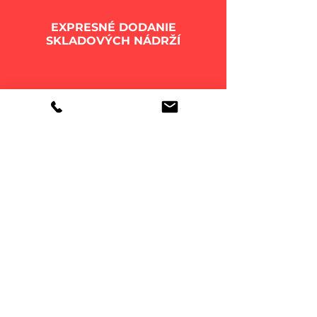
EXPRESNÉ DODANIE
SKLADOVÝCH NÁDRŽÍ
DOVOZ AŽ KU VÁM NECHAJTE NA
NÁS
VIAC TU
UŽITOČNÉ INFORMÁCIE:
FAQ - Časté otázky
Aký objem nádrže potrebujem?
Ploché vs. valcové nádrže - ako vyzerá
zásyp?