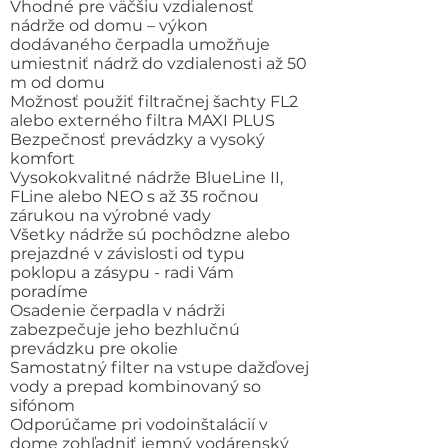
Vhodné pre väčšiu vzdialenosť
nádrže od domu – výkon
dodávaného čerpadla umožňuje
umiestniť nádrž do vzdialenosti až 50
m od domu
Možnosť použiť filtračnej šachty FL2
alebo externého filtra MAXI PLUS
Bezpečnosť prevádzky a vysoký
komfort
Vysokokvalitné nádrže BlueLine II,
FLine alebo NEO s až 35 ročnou
zárukou na výrobné vady
Všetky nádrže sú pochôdzne alebo
prejazdné v závislosti od typu
poklopu a zásypu - radi Vám
poradíme
Osadenie čerpadla v nádrži
zabezpečuje jeho bezhlučnú
prevádzku pre okolie
Samostatný filter na vstupe dažďovej
vody a prepad kombinovaný so
sifónom
Odporúčame pri vodoinštalácií v
dome zohľadniť jemný vodárenský