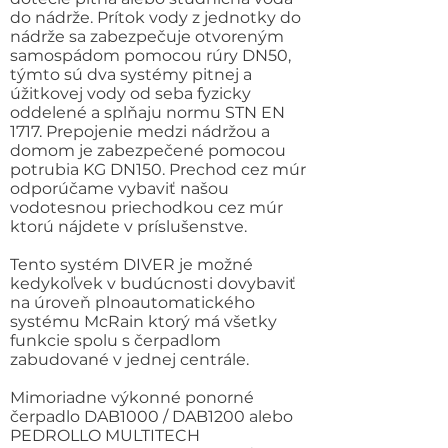
do nádrže. Prítok vody z jednotky do
nádrže sa zabezpečuje otvoreným
samospádom pomocou rúry DN50,
týmto sú dva systémy pitnej a
úžitkovej vody od seba fyzicky
oddelené a splňaju normu STN EN
1717. Prepojenie medzi nádržou a
domom je zabezpečené pomocou
potrubia KG DN150. Prechod cez múr
odporúčame vybaviť našou
vodotesnou priechodkou cez múr
ktorú nájdete v príslušenstve.
Tento systém DIVER je možné
kedykoľvek v budúcnosti dovybaviť
na úroveň plnoautomatického
systému McRain ktorý má všetky
funkcie spolu s čerpadlom
zabudované v jednej centrále.
Mimoriadne výkonné ponorné
čerpadlo DAB1000 / DAB1200 alebo
PEDROLLO MULTITECH