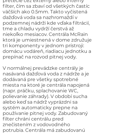
pretečie cez externý alebo interný
filter, čím sa zbaví od všetkých častíc
väčších ako 0.5mm. Takto vyčistená
dažďová voda sa nazhromaždí v
podzemnej nádrži kde vďaka filtrácií,
tme a chladu vydrží čerstvá až
niekoľko mesiacov. Centrála McRain
ktorá je umiestnená v dome združuje
tri komponenty v jednom prístroji:
domácu vodáreň, riadiacu jednotku a
prepínač na rozvod pitnej vody.
V normálnej prevádzke centrály je
nasávaná dažďová voda z nádrže a je
dodávaná pre všetky spotrebné
miesta na ktoré je centrála napojená
(napr. práčku, splachovanie WC,
polievanie záhrady). V období sucha
alebo keď sa nádrž vyprázdni sa
systém automaticky prepne na
používanie pitnej vody. Zabudovaný
filter chráni centrálu pred
znečistením z vodovodného
potrubia. Centrála má zabudovanú