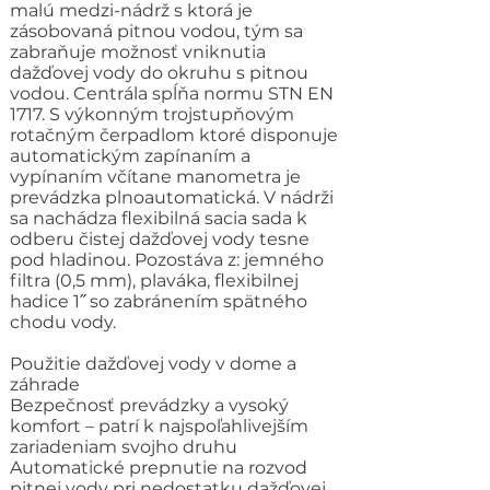
malú medzi-nádrž s ktorá je
zásobovaná pitnou vodou, tým sa
zabraňuje možnosť vniknutia
dažďovej vody do okruhu s pitnou
vodou. Centrála spĺňa normu STN EN
1717. S výkonným trojstupňovým
rotačným čerpadlom ktoré disponuje
automatickým zapínaním a
vypínaním včítane manometra je
prevádzka plnoautomatická. V nádrži
sa nachádza flexibilná sacia sada k
odberu čistej dažďovej vody tesne
pod hladinou. Pozostáva z: jemného
filtra (0,5 mm), plaváka, flexibilnej
hadice 1˝ so zabránením spätného
chodu vody.
Použitie dažďovej vody v dome a
záhrade
Bezpečnosť prevádzky a vysoký
komfort – patrí k najspoľahlivejším
zariadeniam svojho druhu
Automatické prepnutie na rozvod
pitnej vody pri nedostatku dažďovej