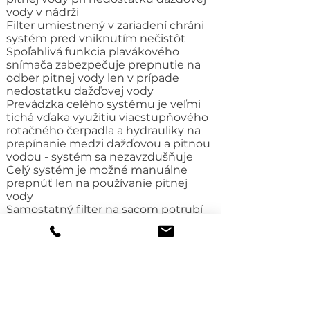
vody v nádrži
Filter umiestnený v zariadení chráni
systém pred vniknutím nečistôt
Spoľahlivá funkcia plavákového
snímača zabezpečuje prepnutie na
odber pitnej vody len v prípade
nedostatku dažďovej vody
Prevádzka celého systému je veľmi
tichá vďaka využitiu viacstupňového
rotačného čerpadla a hydrauliky na
prepínanie medzi dažďovou a pitnou
vodou - systém sa nezavzdušňuje
Celý systém je možné manuálne
prepnúť len na používanie pitnej
vody
Samostatný filter na sacom potrubí
priamo v nádrži + filter na prítokovom
potrubí pitnej vody
Vysokokvalitné talianske
viacstupňové INOX čerpadlo
rôzne veľkostí nádrží: od 0.8m3 -
50m3
Všetky nádrže BlueLine II / NEO /