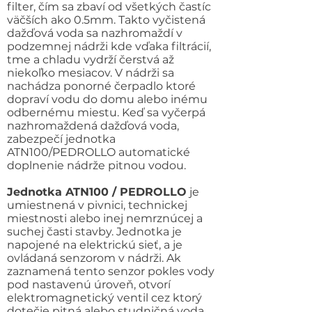
filter, čím sa zbaví od všetkých častíc
väčších ako 0.5mm. Takto vyčistená
dažďová voda sa nazhromaždí v
podzemnej nádrži kde vďaka filtrácií,
tme a chladu vydrží čerstvá až
niekoľko mesiacov. V nádrži sa
nachádza ponorné čerpadlo ktoré
dopraví vodu do domu alebo inému
odbernému miestu. Keď sa vyčerpá
nazhromaždená dažďová voda,
zabezpečí jednotka
ATN100/PEDROLLO automatické
doplnenie nádrže pitnou vodou.
Jednotka ATN100 / PEDROLLO
je
umiestnená v pivnici, technickej
miestnosti alebo inej nemrznúcej a
suchej časti stavby. Jednotka je
napojené na elektrickú sieť, a je
ovládaná senzorom v nádrži. Ak
zaznamená tento senzor pokles vody
pod nastavenú úroveň, otvorí
elektromagnetický ventil cez ktorý
dotečie pitná alebo studničná voda