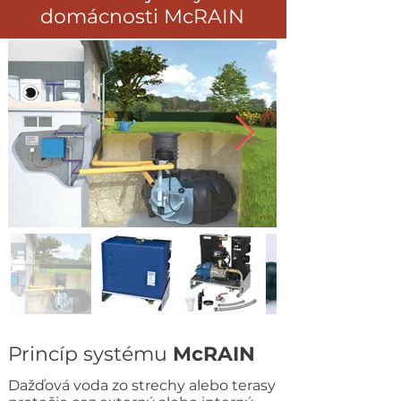
domácnosti McRAIN
Princíp systému
McRAIN
Dažďová voda zo strechy alebo terasy