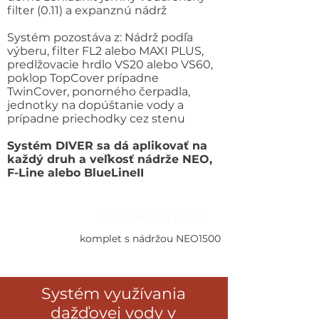
filter (0.11) a expanznú nádrž
Systém pozostáva z: Nádrž podľa
výberu, filter FL2 alebo MAXI PLUS,
predlžovacie hrdlo VS20 alebo VS60,
poklop TopCover prípadne
TwinCover, ponorného čerpadla,
jednotky na dopúštanie vody a
prípadne priechodky cez stenu
Systém DIVER sa dá aplikovať na
každý druh a veľkosť nádrže NEO,
F-Line alebo BlueLineII
od 2748€ s DPH
komplet s nádržou NEO1500
Systém využívania
dažďovej vody v