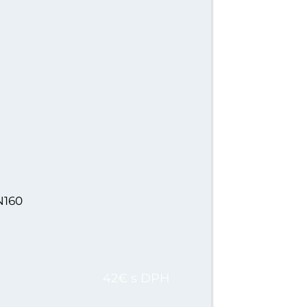
N160
42€ s DPH