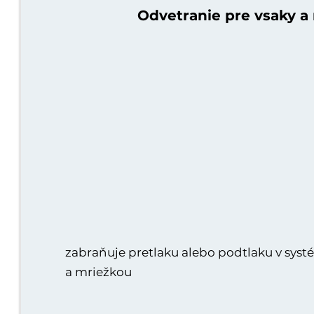
Odvetranie pre vsaky a 
zabraňuje pretlaku alebo podtlaku v systé
a mriežkou