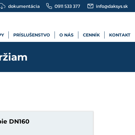
dokumentácia
0911 533 377
info@daksys.sk
PY
PRÍSLUŠENSTVO
O NÁS
CENNÍK
KONTAKT
ržiam
bie DN160