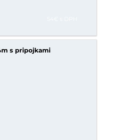
54€ s DPH
 4m s pripojkami