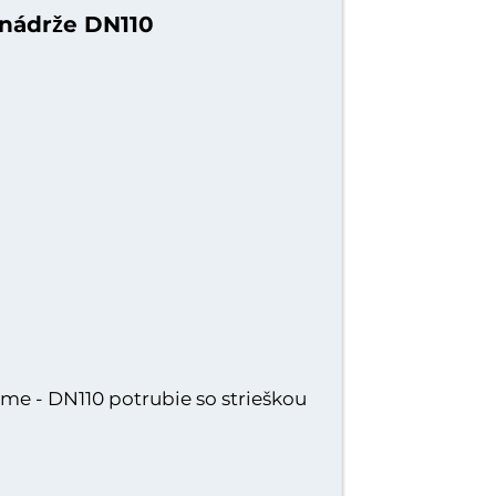
nádrže DN110
me - DN110 potrubie so strieškou