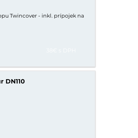
pu Twincover - inkl. prípojek na
38€ s DPH
́r DN110