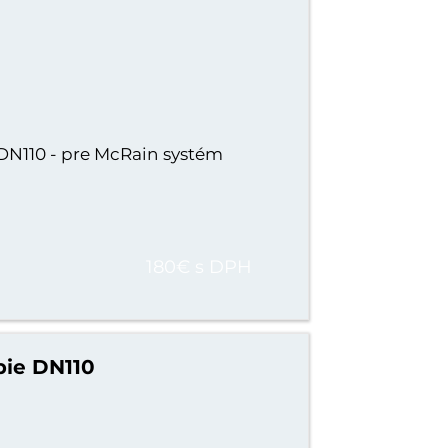
DN110 - pre McRain systém
180€ s DPH
bie DN110