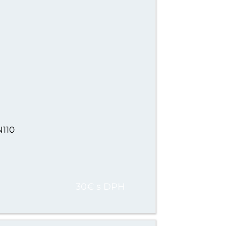
N110
30€ s DPH